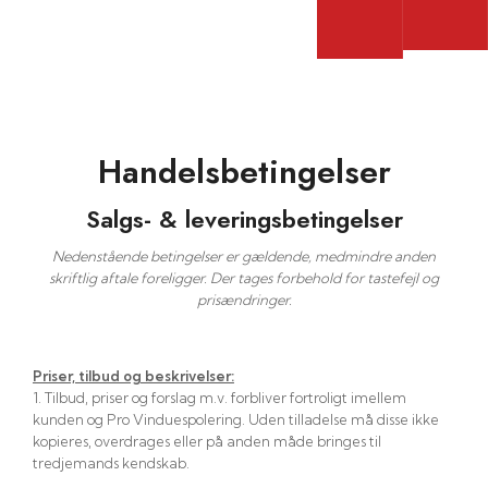
50 77 60 00
Indhent tilbud
Handelsbetingelser​
Salgs- & leveringsbetingelser
Nedenstående betingelser er gældende, medmindre anden
skriftlig aftale foreligger. Der tages forbehold for tastefejl og
prisændringer.
Priser, tilbud og beskrivelser:
1. Tilbud, priser og forslag m.v. forbliver fortroligt imellem
kunden og Pro Vinduespolering. Uden tilladelse må disse ikke
kopieres, overdrages eller på anden måde bringes til
tredjemands kendskab.