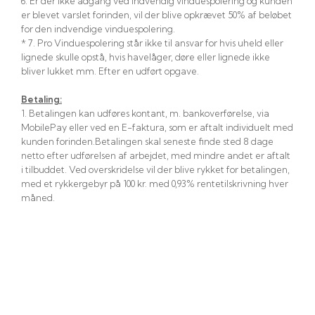
​6. Er der ikke adgang ved indvendig vinduespolering og kunden
er blevet varslet forinden, vil der blive opkrævet 50% af beløbet
for den indvendige vinduespolering.​
​* 7. Pro Vinduespolering står ikke til ansvar for hvis uheld eller
lignede skulle opstå, hvis havelåger, døre eller lignede ikke
bliver lukket mm. Efter en udført opgave.
Betaling:
​1. Betalingen kan udføres kontant, m. bankoverførelse, via
MobilePay eller ved en E-faktura, som er aftalt individuelt med
kunden forinden.​Betalingen skal seneste finde sted 8 dage
netto efter udførelsen af arbejdet, med mindre andet er aftalt
i tilbuddet. Ved overskridelse vil der blive rykket for betalingen,
med et rykkergebyr på 100 kr. med 0,93% rentetilskrivning hver
måned.