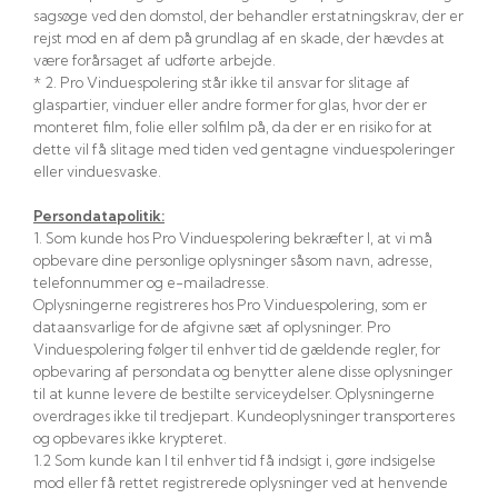
sagsøge ved den domstol, der behandler erstatningskrav, der er
rejst mod en af dem på grundlag af en skade, der hævdes at
være forårsaget af udførte arbejde.​
​* 2. Pro Vinduespolering står ikke til ansvar for slitage af
glaspartier, vinduer eller andre former for glas, hvor der er
monteret film, folie eller solfilm på, da der er en risiko for at
dette vil få slitage med tiden ved gentagne vinduespoleringer
eller vinduesvaske.
Persondatapolitik:
1. Som kunde hos Pro Vinduespolering bekræfter I, at vi må
opbevare dine personlige oplysninger såsom navn, adresse,
telefonnummer og e-mailadresse.
Oplysningerne registreres hos Pro Vinduespolering, som er
dataansvarlige for de afgivne sæt af oplysninger. Pro
Vinduespolering følger til enhver tid de gældende regler, for
opbevaring af persondata og benytter alene disse oplysninger
til at kunne levere de bestilte serviceydelser. Oplysningerne
overdrages ikke til tredjepart. Kundeoplysninger transporteres
og opbevares ikke krypteret.
1.2 Som kunde kan I til enhver tid få indsigt i, gøre indsigelse
mod eller få rettet registrerede oplysninger ved at henvende