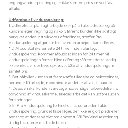
engangsvinduespolering og er ikke samme pris som ved fast
aftale.
Udførelse af vinduespolering:
1. Udførelse af planlagt arbejde sker på aftalte adresse, og på
kundens egen regning og risiko. Såfremt kunden ikke skriftligt
har givet anden instruks om udfordringer, træffer Pro
Vinduespolering afgørelse for, hvordan arbejdet kan udføres. ​
​* 2. Afbud skal ske seneste 24 timer inden planlagt
vinduespolering. Kommer afbuddet inden for 24 timer, vil
vinduespoleringen fortsat blive udført og såfremt dette stadig
ikke ønskes, vil der blive opkrævet 50% af vinduespoleringens
samlet pris.​
​3. Det påhviler kunden at fremskaffe tilladelse og bekostninger,
herunder liftarbejde, medmindre andet er aftalt i tilbuddet.
​​4. Desuden skal kunden varetage nødvendige forberedelser, fx
oprydning af vindueskarme, således arbejdet kan udføres uden
forhindringer.​
​5. Er Pro Vinduespolering forhindret i at udføre den fulde
vinduespolering, grundet låste låger, der ikke er gjort plads eller
andet og at der er varslet om ankomst. Vil Pro Vinduespolering
stadig fakturerer det fulde beløb.​