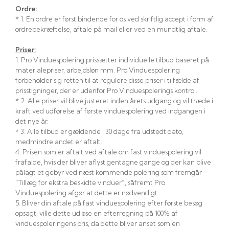
Ordre:
* 1. En ordre er først bindende for os ved skriftlig accept i form af
ordrebekræftelse, aftale på mail eller ved en mundtlig aftale.
Priser:
1. Pro Vinduespolering prissætter individuelle tilbud baseret på
materialepriser, arbejdsløn mm. Pro Vinduespolering
forbeholder sig retten til at regulere disse priser i tilfælde af
prisstigninger, der er udenfor Pro Vinduespolerings kontrol.​
​* 2. Alle priser vil blive justeret inden årets udgang og vil træde i
kraft ved udførelse af første vinduespolering ved indgangen i
det nye år.​
​* 3. Alle tilbud er gældende i 30 dage fra udstedt dato,
medmindre andet er aftalt.​
​4. Prisen som er aftalt ved aftale om fast vinduespolering vil
frafalde, hvis der bliver aflyst gentagne gange og der kan blive
pålagt et gebyr ved næst kommende polering som fremgår
“Tillæg for ekstra beskidte vinduer”, såfremt Pro
Vinduespolering afgør at dette er nødvendigt.​
​5. Bliver din aftale på fast vinduespolering efter første besøg
opsagt, ville dette udløse en efterregning på 100% af
vinduespoleringens pris, da dette bliver anset som en