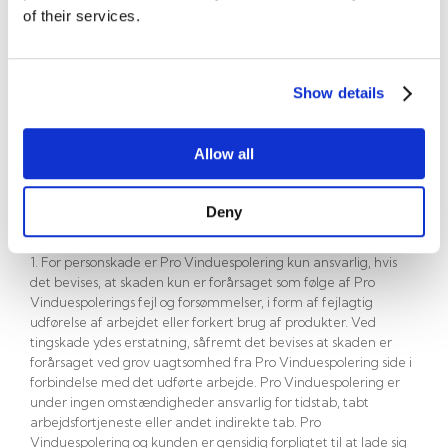
ugrundet ophold, og i alle tilfælde senest 24 timer efter
of their services.
arbejdets udførelse pr. telefon eller mail. Såfremt der kun er
uvæsentlige mangler, kan kunden kræve et tilsvarende
nedslag i prisen, ellers har Pro Vinduespolering fuld ret til, for
egen regning, at udbedre fejlen inden for 5 arbejdsdage.
Show details
Såfremt Pro Vinduespolering ikke gør brug af ovennævnte ret,
kan kunden efter eget valg ophæve aftalen. Pro
Vinduespolering er i alle tilfælde uden ansvar for fejl og
Allow all
mangler, der kan skyldes vejrmæssige forhold, håndværkere,
indblanden i arbejde mm. udført af andre end Pro
Vinduespolering og deres ansatte.
Deny
Produktansvar:
1. For personskade er Pro Vinduespolering kun ansvarlig, hvis
det bevises, at skaden kun er forårsaget som følge af Pro
Vinduespolerings fejl og forsømmelser, i form af fejlagtig
udførelse af arbejdet eller forkert brug af produkter. Ved
tingskade ydes erstatning, såfremt det bevises at skaden er
forårsaget ved grov uagtsomhed fra Pro Vinduespolering side i
forbindelse med det udførte arbejde. Pro Vinduespolering er
under ingen omstændigheder ansvarlig for tidstab, tabt
arbejdsfortjeneste eller andet indirekte tab. Pro
Vinduespolering og kunden er gensidig forpligtet til at lade sig