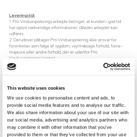
Leveringstid:
1. Pro Vinduespolerings arbejde betinger, at kunden i god tid
har oplyst nødvendige informationer, således arbejdet kan
udføres. ​
​2. Derudover påtager Pro Vinduespolering ikke ansvar for
forsinkelser som følge af sygdom, vejrmæssige forhold, force-
majeure eller andre forhold, der er udenfor Pro
Vinduespolerings kontrol. ​
​* 3. Pro Vinduespolering sender som udgangspunkt en sms 3
dage før levering med klokkeslæt med et serviceinterval på 3
timer. Er der ændringer i dato eller tidspunkt vil kunden blive
kontaktet.​
This website uses cookies
​* 4. Pro Vinduespolering forbeholder sig dog retten til at rykke
den planlagte dag for service, til ugen før eller ugen efter, i
We use cookies to personalise content and ads, to
tider med spidsbelastninger, ferier eller sygdom. I sjældne
provide social media features and to analyse our traffic.
tilfælde kan der forekomme underleverandør på opgaven.
We also share information about your use of our site with
Ansvar for mangler:
our social media, advertising and analytics partners who
1. Kunden er forpligtiget til at se efter fejl eller mangler efter
may combine it with other information that you’ve
arbejdet er udført. Eventuelle reklamationer skal ske uden
provided to them or that they’ve collected from your use